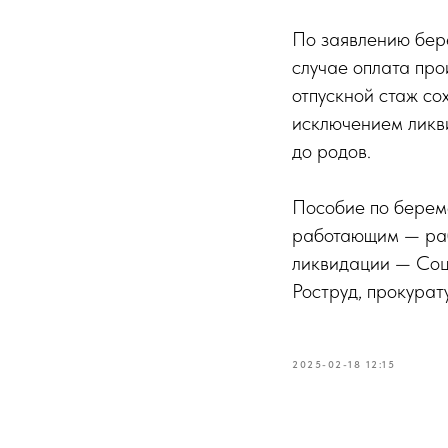
По заявлению бер
случае оплата про
отпускной стаж со
исключением ликв
до родов.
Пособие по береме
работающим — раб
ликвидации — Соц
Роструд, прокурату
2025-02-18 12:15